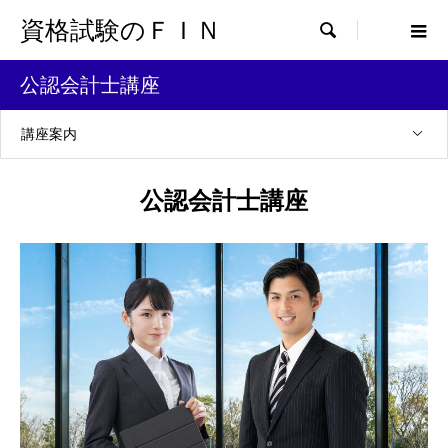
資格試験のＦＩＮ

公認会計士講座
講座案内
公認会計士講座