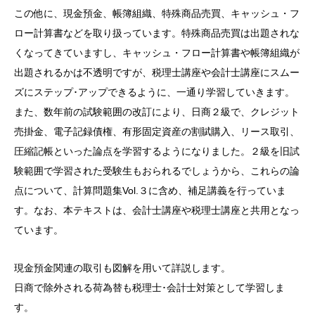
この他に、現金預金、帳簿組織、特殊商品売買、キャッシュ・フ
ロー計算書などを取り扱っています。特殊商品売買は出題されな
くなってきていますし、キャッシュ・フロー計算書や帳簿組織が
出題されるかは不透明ですが、税理士講座や会計士講座にスムー
ズにステップ･アップできるように、一通り学習していきます。
また、数年前の試験範囲の改訂により、日商２級で、クレジット
売掛金、電子記録債権、有形固定資産の割賦購入、リース取引、
圧縮記帳といった論点を学習するようになりました。２級を旧試
験範囲で学習された受験生もおられるでしょうから、これらの論
点について、計算問題集Vol.３に含め、補足講義を行っていま
す。なお、本テキストは、会計士講座や税理士講座と共用となっ
ています。
現金預金関連の取引も図解を用いて詳説します。
日商で除外される荷為替も税理士･会計士対策として学習しま
す。