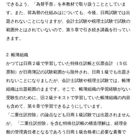
できるよう、「為替手形」を本教材で取り扱うこととしていま
す。また、荷為替の仕組みはについても、今後、日商試験では出
題されないことになりますが、会計士試験や税理士試験で試験の
範囲外とはされていないので、第５章で引き続き講義を行ってい
きます。
2. 帳簿組織
かつては日商２級で学習していた特殊仕訳帳と伝票会計 （５伝
票制）が日商簿記の試験範囲から除外され、日商１級でも出題さ
れないことになりましたが、会計士試験や税理士試験では、帳簿
組織は出題範囲のままです。そこで、帳簿組織の学習経験がない
受験生のために、旧２級テキストで学習していた帳簿組織の内容
も含めて、第６章で学習できるようにしています。
「二重仕訳控除」の論点なども日商１級試験では出題されません
が、 「二重仕訳控除」を含む特殊仕訳帳の構造理解は、経理全
般の管理責任者となるであろう日商１級合格者に必要な素養で