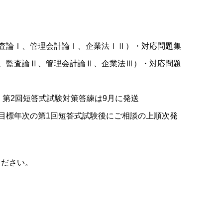
査論Ⅰ、管理会計論Ⅰ、企業法ⅠⅡ）・対応問題集
、監査論Ⅱ、管理会計論Ⅱ、企業法Ⅲ）・対応問題
、第2回短答式試験対策答練は9月に発送
目標年次の第1回短答式試験後にご相談の上順次発
ください。