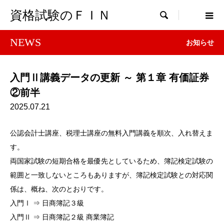
資格試験のＦＩＮ

NEWS
お知らせ
入門Ⅱ講義データの更新 ～ 第１章 有価証券
②前半
2025.07.21
公認会計士講座、税理士講座の無料入門講義を順次、入れ替えま
す。
両国家試験の短期合格を最優先としているため、簿記検定試験の
範囲と一致しないところもありますが、簿記検定試験との対応関
係は、概ね、次のとおりです。
入門Ⅰ ⇒ 日商簿記３級
入門Ⅱ ⇒ 日商簿記２級 商業簿記