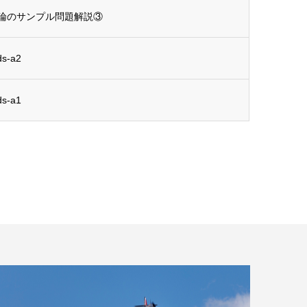
論のサンプル問題解説③
-a2
-a1