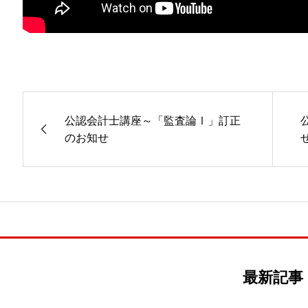
公認会計士講座～「監査論Ⅰ」訂正
のお知せ
最新記事