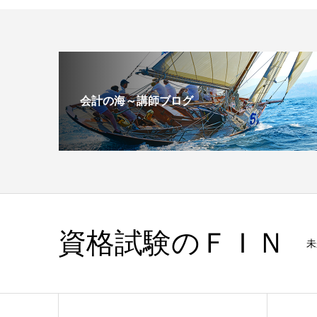
会計の海～講師ブログ
資格試験のＦＩＮ
未