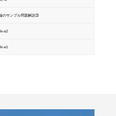
論のサンプル問題解説③
-a2
-a1