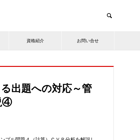

資格紹介
お問い合せ
よる出題への対応～管
説④
サンプル問題４（計算）ＣＶＰ分析を解説し