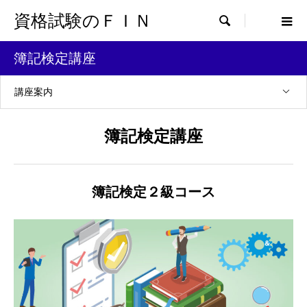
資格試験のＦＩＮ

簿記検定講座
講座案内
簿記検定講座
簿記検定２級コース