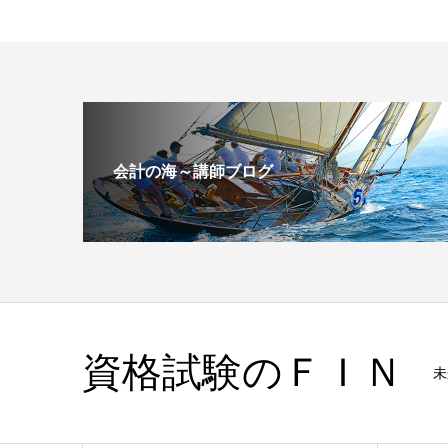
会計の海～講師ブログ
資格試験のＦＩＮ
未