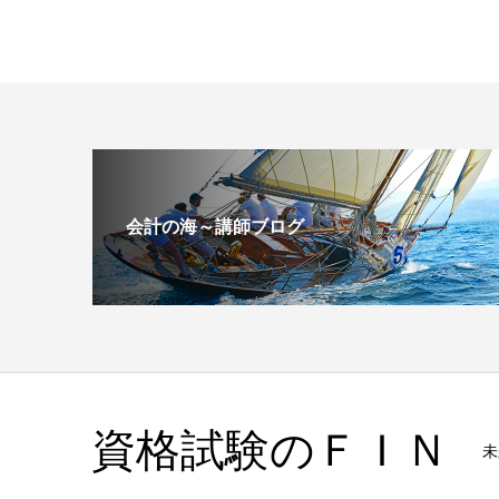
会計の海～講師ブログ
資格試験のＦＩＮ
未