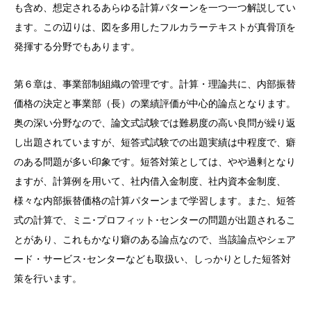
も含め、想定されるあらゆる計算パターンを一つ一つ解説してい
ます。この辺りは、図を多用したフルカラーテキストが真骨頂を
発揮する分野でもあります。
第６章は、事業部制組織の管理です。計算・理論共に、内部振替
価格の決定と事業部（長）の業績評価が中心的論点となります。
奥の深い分野なので、論文式試験では難易度の高い良問が繰り返
し出題されていますが、短答式試験での出題実績は中程度で、癖
のある問題が多い印象です。短答対策としては、やや過剰となり
ますが、計算例を用いて、社内借入金制度、社内資本金制度、
様々な内部振替価格の計算パターンまで学習します。また、短答
式の計算で、ミニ･プロフィット･センターの問題が出題されるこ
とがあり、これもかなり癖のある論点なので、当該論点やシェア
ード・サービス･センターなども取扱い、しっかりとした短答対
策を行います。