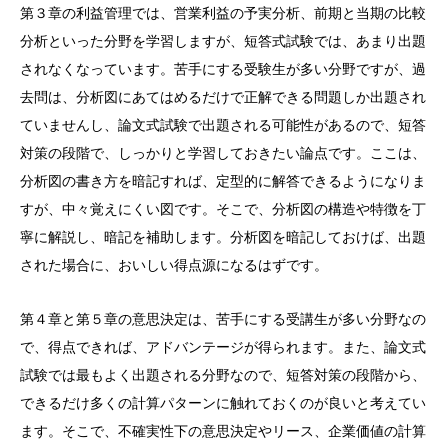
第３章の利益管理では、営業利益の予実分析、前期と当期の比較
分析といった分野を学習しますが、短答式試験では、あまり出題
されなくなっています。苦手にする受験生が多い分野ですが、過
去問は、分析図にあてはめるだけで正解できる問題しか出題され
ていませんし、論文式試験で出題される可能性があるので、短答
対策の段階で、しっかりと学習しておきたい論点です。ここは、
分析図の書き方を暗記すれば、定型的に解答できるようになりま
すが、中々覚えにくい図です。そこで、分析図の構造や特徴を丁
寧に解説し、暗記を補助します。分析図を暗記しておけば、出題
された場合に、おいしい得点源になるはずです。
第４章と第５章の意思決定は、苦手にする受講生が多い分野なの
で、得点できれば、アドバンテージが得られます。また、論文式
試験では最もよく出題される分野なので、短答対策の段階から、
できるだけ多くの計算パターンに触れておくのが良いと考えてい
ます。そこで、不確実性下の意思決定やリース、企業価値の計算