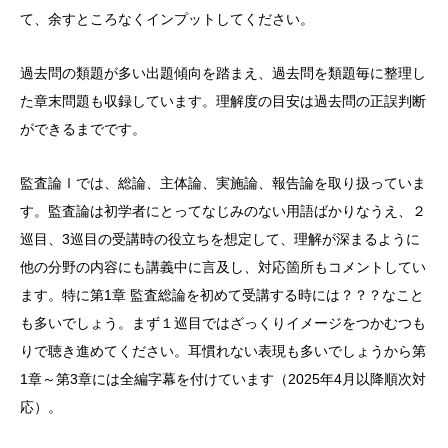
て、余すところなくインプットしてください。
過去問の類題が多い出題傾向を踏まえ、過去問を類題毎に整理し
た章末問題も収録しています。理解度の目安は過去問の正誤判断
ができるまでです。
監査論Ⅰでは、総論、主体論、実施論、報告論を取り扱っていま
す。監査論は初学者にとってなじみのない用語ばかりなうえ、２
巡目、3巡目の受講時の役立ちを想定して、理解が深まるように
他の分野の内容にも講義中に言及し、対応箇所もコメントしてい
ます。特に第1章 監査総論を初めて受講する時には？？？なこと
も多いでしょう。まず１巡目ではざっくりイメージをつかむつも
りで聴き進めてください。耳慣れない表現も多いでしょうから第
1章～第3章には全編字幕を付けています（2025年4月以降順次対
応）。