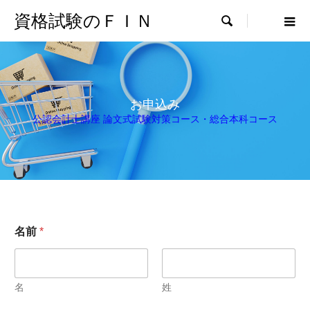
資格試験のＦＩＮ

お申込み
公認会計士講座 論文式試験対策コース・総合本科コース
名前
*
名
姓