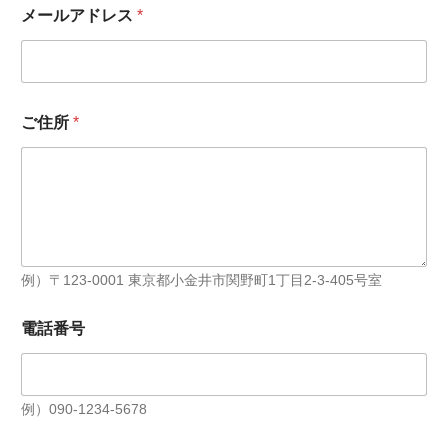
メ
メールアドレス
*
ー
ル
ア
ド
レ
ス
ご住所
*
ご
住
所
*
例）〒123-0001 東京都小金井市関野町1丁目2-3-405号室
電話番号
例）090-1234-5678